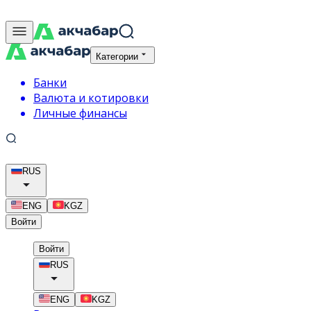
Категории
Банки
Валюта и котировки
Личные финансы
RUS
ENG
KGZ
Войти
Войти
RUS
ENG
KGZ