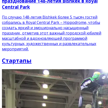
празднование 148-летия Bishkek в Royal
Central Park
По случаю 148-летия Bishkek более 5 тысяч гостей
собрались в Royal Central Park – Hippodrome, чтобы
создать яркий и эмоционально насыщенный
праздник, отметив этот важный городской юбилей
масштабной и вдохновляющей программой
культурных, художественных и развлекательных
мероприятий.
Стартапы