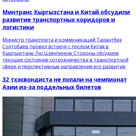
Минтранс Кыргызстана и Китай обсудили
развитие транспортных коридоров и
логистики
Министр транспорта и коммуникаций Талантбек
Солтобаев провел встречу с послом Китая в
Кыргызстане Лю Цзянпином. Стороны обсудили
текущее состояние сотрудничества в транспортной
сфере и перспективные направления его развития.
32 тхэквондиста не попали на чемпионат
Азии из-за поддельных билетов