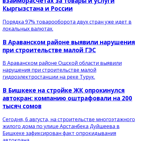
взаиморасчетах за товары и услуги
Кыргызстана и России
Порядка 97% товарооборота двух стран уже идет в
локальных валютах.
В Араванском районе выявили нарушения
при строительстве малой ГЭС
В Араванском районе Ошской области выявили
нарушения при строительстве малой
гидроэлектростанции на реке Турук.
В Бишкеке на стройке ЖК опрокинулся
автокран: компанию оштрафовали на 200
тысяч сомов
Сегодня, 6 августа, на строительстве многоэтажного
жилого дома по улице Арстанбека Дуйшеева в
Бишкеке зафиксирован факт опрокидывания
автокрана.