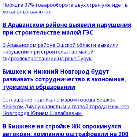
Порядка 97% товарооборота двух стран уже идет в
локальных валютах.
В Араванском районе выявили нарушения
при строительстве малой ГЭС
В Араванском районе Ошской области выявили
нарушения при строительстве малой
гидроэлектростанции на реке Турук.
Бишкек и Нижний Новгород будут
развивать сотрудничество в экономике,
туризме и образовании
Соглашение подписано мэром города Бишкек
Айбеком Джунушалиевым и главой города Нижнего
Новгорода Юрием Шалабаевым.
В Бишкеке на стройке ЖК опрокинулся
автокран: компанию оштрафовали на 200