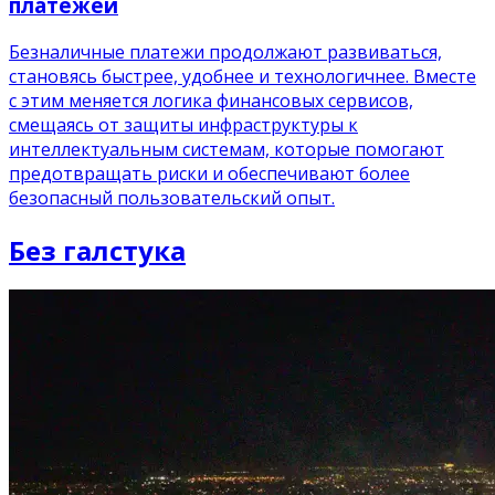
платежей
Безналичные платежи продолжают развиваться,
становясь быстрее, удобнее и технологичнее. Вместе
с этим меняется логика финансовых сервисов,
смещаясь от защиты инфраструктуры к
интеллектуальным системам, которые помогают
предотвращать риски и обеспечивают более
безопасный пользовательский опыт.
Без галстука