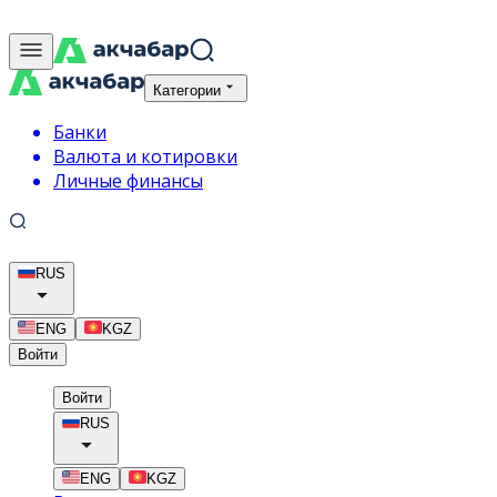
Категории
Банки
Валюта и котировки
Личные финансы
RUS
ENG
KGZ
Войти
Войти
RUS
ENG
KGZ