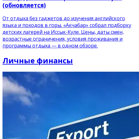
(обновляется)
От отдыха без гаджетов до изучения английского
языка и походов в горы. «Акчабар» собрал подборку
детских лагерей на Иссык-Куле. Цены, даты смен,
возрастные ограничения, условия проживания и
программы отдыха — в одном обзоре.
Личные финансы