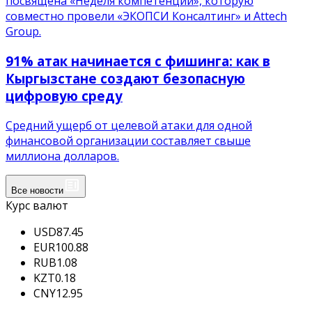
посвящена «Неделя компетенций», которую
совместно провели «ЭКОПСИ Консалтинг» и Attech
Group.
91% атак начинается с фишинга: как в
Кыргызстане создают безопасную
цифровую среду
Средний ущерб от целевой атаки для одной
финансовой организации составляет свыше
миллиона долларов.
Все новости
Курс валют
USD
87.45
EUR
100.88
RUB
1.08
KZT
0.18
CNY
12.95