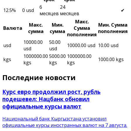
6
24
12.5
%
0
usd
✔
месяцев
месяцев
Макс.
Макс.
Мин.
Мин. Сумма
Валюта
Сумма
сумма
сумма
пополнения
пополнения
10000.00
50.00
usd
10000.00
usd
10.00
usd
usd
usd
1000000.00
5000.00
1000000.00
kgs
1000.00
kgs
kgs
kgs
kgs
Последние новости
Курс евро продолжил рост, рубль
подешевел: Нацбанк обновил
официальные курсы валют
Национальный банк Кыргызстана установил
официальные курсы иностранных валют на 7 августа.