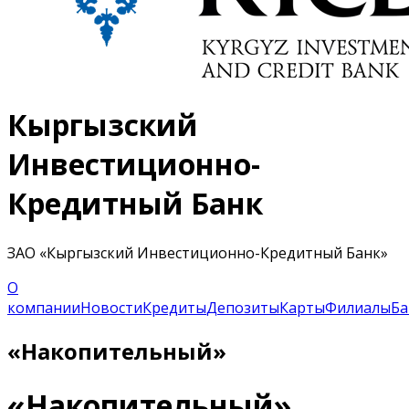
Кыргызский
Инвестиционно-
Кредитный Банк
ЗАО «Кыргызский Инвестиционно-Кредитный Банк»
О
компании
Новости
Кредиты
Депозиты
Карты
Филиалы
Ба
«Накопительный»
«Накопительный»