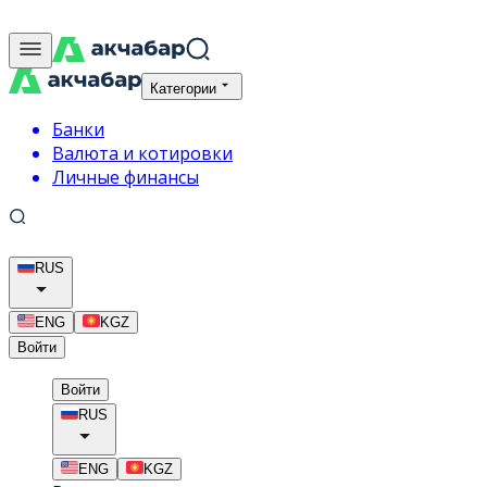
Категории
Банки
Валюта и котировки
Личные финансы
RUS
ENG
KGZ
Войти
Войти
RUS
ENG
KGZ