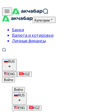
Категории
Банки
Валюта и котировки
Личные финансы
RUS
ENG
KGZ
Войти
Войти
RUS
ENG
KGZ