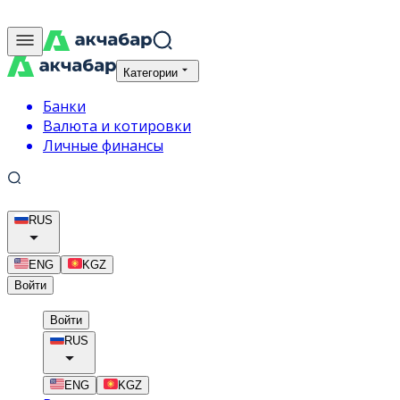
Категории
Банки
Валюта и котировки
Личные финансы
RUS
ENG
KGZ
Войти
Войти
RUS
ENG
KGZ