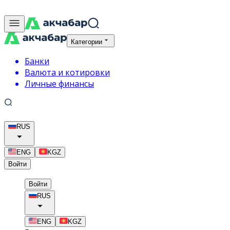
Категории
Банки
Валюта и котировки
Личные финансы
RUS
ENG
KGZ
Войти
Войти
RUS
ENG
KGZ