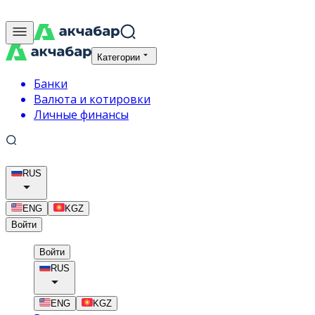
Категории
Банки
Валюта и котировки
Личные финансы
RUS
ENG
KGZ
Войти
Войти
RUS
ENG
KGZ