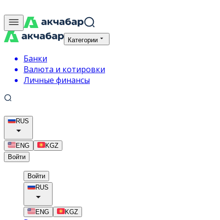
Категории
Банки
Валюта и котировки
Личные финансы
RUS
ENG
KGZ
Войти
Войти
RUS
ENG
KGZ