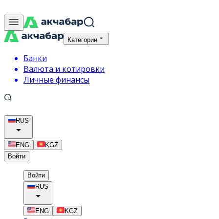
Категории
Банки
Валюта и котировки
Личные финансы
RUS
ENG
KGZ
Войти
Войти
RUS
ENG
KGZ