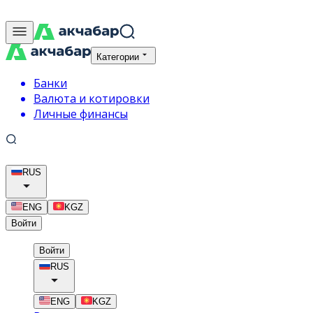
Категории
Банки
Валюта и котировки
Личные финансы
RUS
ENG
KGZ
Войти
Войти
RUS
ENG
KGZ