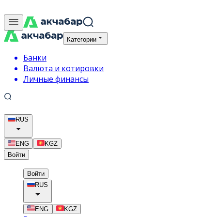
Категории
Банки
Валюта и котировки
Личные финансы
RUS
ENG
KGZ
Войти
Войти
RUS
ENG
KGZ