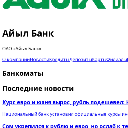
Айыл Банк
ОАО «Айыл Банк»
О компании
Новости
Кредиты
Депозиты
Карты
Филиалы
Банкоматы
Последние новости
Курс евро и юаня вырос, рубль подешевел
Национальный банк установил официальные курсы инос
Сом укрепился к рублю и евро, но ослаб к т