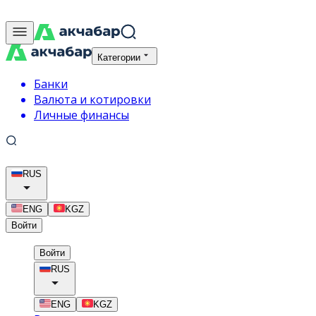
Категории
Банки
Валюта и котировки
Личные финансы
RUS
ENG
KGZ
Войти
Войти
RUS
ENG
KGZ