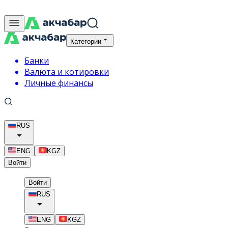
Категории
Банки
Валюта и котировки
Личные финансы
RUS
ENG
KGZ
Войти
Войти
RUS
ENG
KGZ