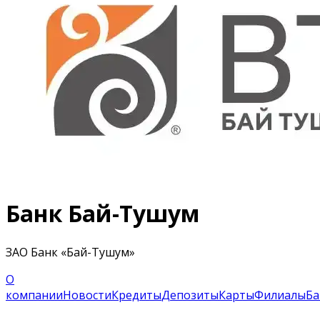
Банк Бай-Тушум
ЗАО Банк «Бай-Тушум»
О
компании
Новости
Кредиты
Депозиты
Карты
Филиалы
Ба