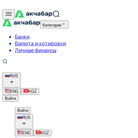
Категории
Банки
Валюта и котировки
Личные финансы
RUS
ENG
KGZ
Войти
Войти
RUS
ENG
KGZ