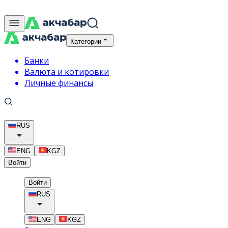
Категории
Банки
Валюта и котировки
Личные финансы
RUS
ENG
KGZ
Войти
Войти
RUS
ENG
KGZ