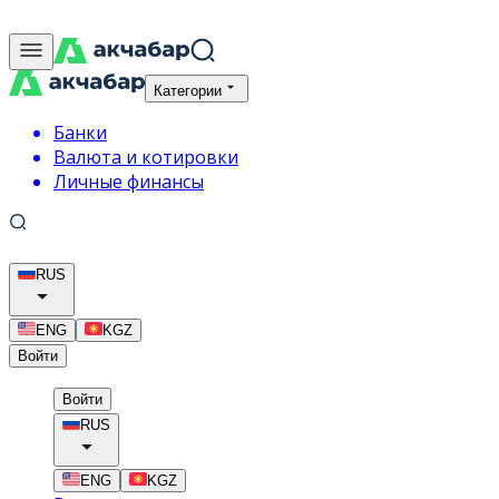
Категории
Банки
Валюта и котировки
Личные финансы
RUS
ENG
KGZ
Войти
Войти
RUS
ENG
KGZ