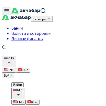
Категории
Банки
Валюта и котировки
Личные финансы
RUS
ENG
KGZ
Войти
Войти
RUS
ENG
KGZ