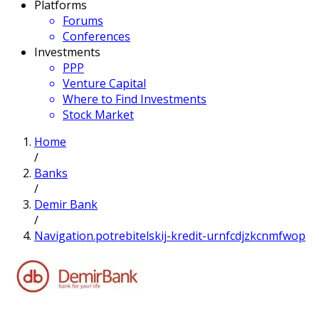
Platforms
Forums
Conferences
Investments
PPP
Venture Capital
Where to Find Investments
Stock Market
Home
/
Banks
/
Demir Bank
/
Navigation.potrebitelskij-kredit-urnfcdjzkcnmfwop