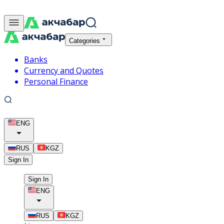
Categories
Banks
Currency and Quotes
Personal Finance
ENG
RUS
KGZ
Sign In
Sign In
ENG
RUS
KGZ