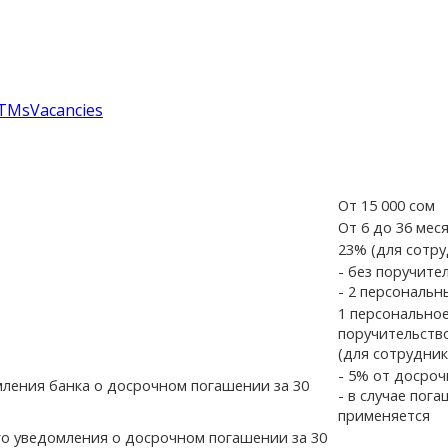
TMs
Vacancies
От 15 000 сом
От 6 до 36 мес
23% (для сотру
- без поручите
- 2 персональн
1 персонально
поручительств
(для сотрудник
- 5% от досроч
ления банка о досрочном погашении за 30
- в случае пог
применяется
го уведомления о досрочном погашении за 30