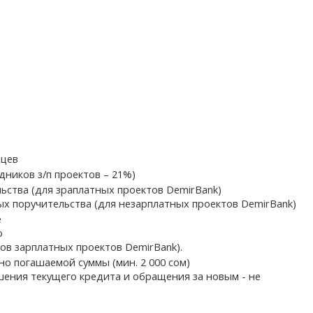
яцев
дников з/п проектов – 21%)
льства (для зраплатных проектов DemirBank)
ых поручительства (для незарплатных проектов DemirBank)
е
о
ов зарплатных проектов DemirBank).
но погашаемой суммы (мин. 2 000 сом)
ашения текущего кредита и обращения за новым - не