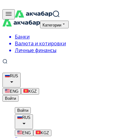
Категории
Банки
Валюта и котировки
Личные финансы
RUS
ENG
KGZ
Войти
Войти
RUS
ENG
KGZ