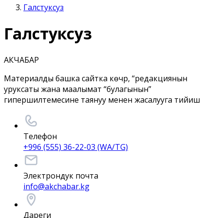
Галстуксуз
Галстуксуз
АКЧАБАР
Материалды башка сайтка көчүрүү, “редакциянын
уруксаты жана маалымат “булагынын”
гипершилтемесине таянуу менен жасалууга тийиш
Телефон
+996 (555) 36-22-03 (WA/TG)
Электрондук почта
info@akchabar.kg
Дареги