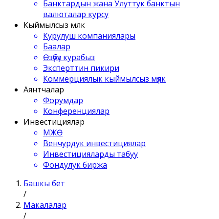
Банктардын жана Улуттук банктын
валюталар курсу
Кыймылсыз мүлк
Курулуш компаниялары
Баалар
Өзүбүз курабыз
Эксперттин пикири
Коммерциялык кыймылсыз мүлк
Аянтчалар
Форумдар
Конференциялар
Инвестициялар
МЖӨ
Венчурдук инвестициялар
Инвестицияларды табуу
Фондулук биржа
Башкы бет
/
Макалалар
/