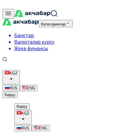
Категориялар
Банктар
Валюталар курсу
Жеке финансы
KGZ
RUS
ENG
Кирүү
Кирүү
KGZ
RUS
ENG