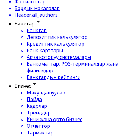
Жанылыктар
Бардык макалалар
Header.all_authors
Банктар
Банктар
Депозиттик калькулятор
Кредиттик калькулятор
Банк карттары
Акча которуу системалары
Банкоматтар, POS-терминалдар жана
филиалдар
Банктардын рейтинги
Бизнес
Макулдашуулар
Пайда
Кадрлар
Тренддер
Кичи жана орто бизнес
Отчеттор
Тармактар