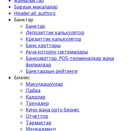
Жанылыктар
Бардык макалалар
Header.all_authors
Банктар
Банктар
Депозиттик калькулятор
Кредиттик калькулятор
Банк карттары
Акча которуу системалары
Банкоматтар, POS-терминалдар жана
филиалдар
Банктардын рейтинги
Бизнес
Макулдашуулар
Пайда
Кадрлар
Тренддер
Кичи жана орто бизнес
Отчеттор
Тармактар
Менеджмент