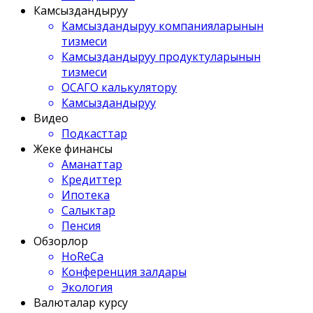
Камсыздандыруу
Камсыздандыруу компанияларынын
тизмеси
Камсыздандыруу продуктуларынын
тизмеси
ОСАГО калькулятору
Камсыздандыруу
Видео
Подкасттар
Жеке финансы
Аманаттар
Кредиттер
Ипотека
Салыктар
Пенсия
Обзорлор
HoReCa
Конференция залдары
Экология
Валюталар курсу