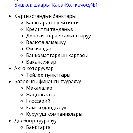
Бишкек шаары, Кара-Көл көчөсү, №1
Кыргызстандын банктары
Банктардын рейтинги
Кредитти тандаңыз
Депозиттерди салыштыруу
Валюта алмашуу
Филиалдар
Банкоматтардын картасы
Вакансиялар
Акча которуулар
Тейлөө пункттары
Баардыгы финансы тууралуу
Макалалар
Жаңылыктар
Глоссарий
Камсыздандыруу
Курулуш компаниялары
Долбоор тууралуу
Банктарга