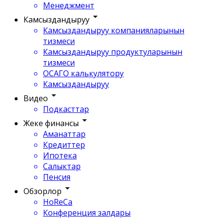
Менеджмент
Камсыздандыруу
Камсыздандыруу компанияларынын
тизмеси
Камсыздандыруу продуктуларынын
тизмеси
ОСАГО калькулятору
Камсыздандыруу
Видео
Подкасттар
Жеке финансы
Аманаттар
Кредиттер
Ипотека
Салыктар
Пенсия
Обзорлор
HoReCa
Конференция залдары