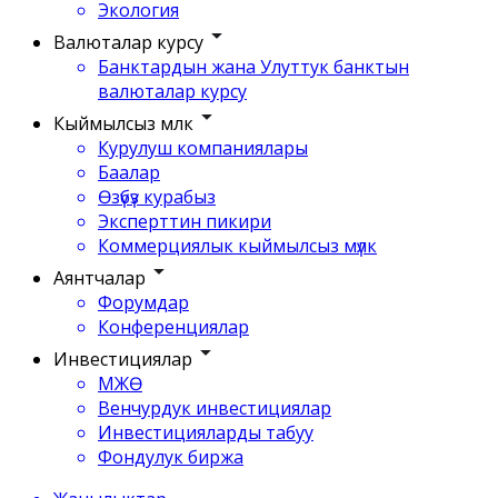
Экология
Валюталар курсу
Банктардын жана Улуттук банктын
валюталар курсу
Кыймылсыз мүлк
Курулуш компаниялары
Баалар
Өзүбүз курабыз
Эксперттин пикири
Коммерциялык кыймылсыз мүлк
Аянтчалар
Форумдар
Конференциялар
Инвестициялар
МЖӨ
Венчурдук инвестициялар
Инвестицияларды табуу
Фондулук биржа