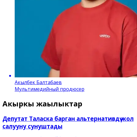
Акылбек Балтабаев
Мультимедийный продюсер
Акыркы жаңылыктар
Депутат Таласка барган альтернативдүү жол
салууну сунуштады