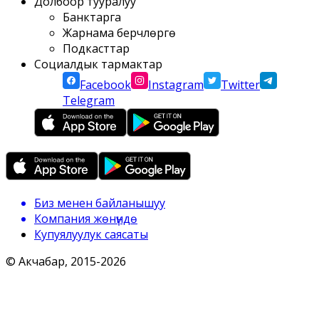
Долбоор тууралуу
Банктарга
Жарнама берүүчүлөргө
Подкасттар
Социалдык тармактар
Facebook
Instagram
Twitter
Telegram
Биз менен байланышуу
Компания жөнүндө
Купуялуулук саясаты
© Акчабар, 2015-
2026