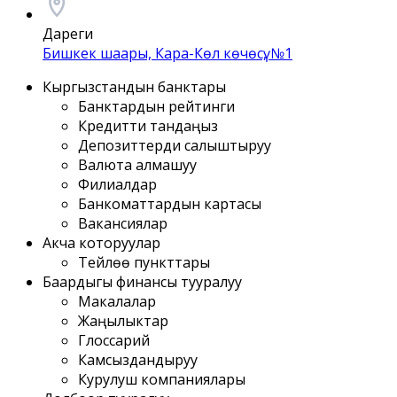
Дареги
Бишкек шаары, Кара-Көл көчөсү, №1
Кыргызстандын банктары
Банктардын рейтинги
Кредитти тандаңыз
Депозиттерди салыштыруу
Валюта алмашуу
Филиалдар
Банкоматтардын картасы
Вакансиялар
Акча которуулар
Тейлөө пункттары
Баардыгы финансы тууралуу
Макалалар
Жаңылыктар
Глоссарий
Камсыздандыруу
Курулуш компаниялары