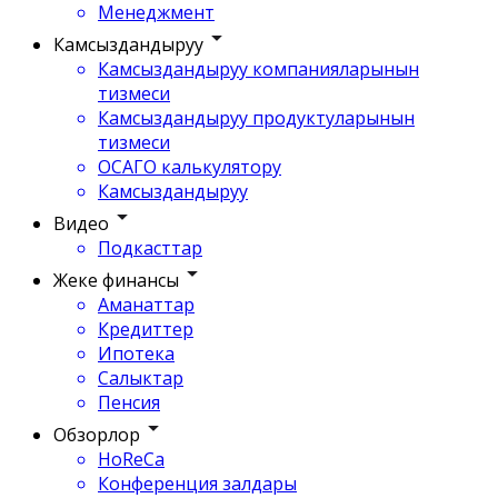
Менеджмент
Камсыздандыруу
Камсыздандыруу компанияларынын
тизмеси
Камсыздандыруу продуктуларынын
тизмеси
ОСАГО калькулятору
Камсыздандыруу
Видео
Подкасттар
Жеке финансы
Аманаттар
Кредиттер
Ипотека
Салыктар
Пенсия
Обзорлор
HoReCa
Конференция залдары