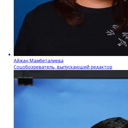
Айжан Мамбеталиева
Соцобозреватель, выпускающий редактор