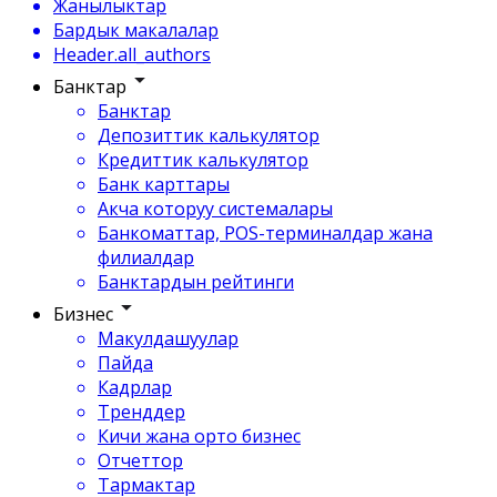
Жанылыктар
Бардык макалалар
Header.all_authors
Банктар
Банктар
Депозиттик калькулятор
Кредиттик калькулятор
Банк карттары
Акча которуу системалары
Банкоматтар, POS-терминалдар жана
филиалдар
Банктардын рейтинги
Бизнес
Макулдашуулар
Пайда
Кадрлар
Тренддер
Кичи жана орто бизнес
Отчеттор
Тармактар