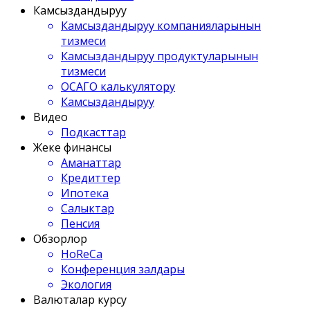
Камсыздандыруу
Камсыздандыруу компанияларынын
тизмеси
Камсыздандыруу продуктуларынын
тизмеси
ОСАГО калькулятору
Камсыздандыруу
Видео
Подкасттар
Жеке финансы
Аманаттар
Кредиттер
Ипотека
Салыктар
Пенсия
Обзорлор
HoReCa
Конференция залдары
Экология
Валюталар курсу