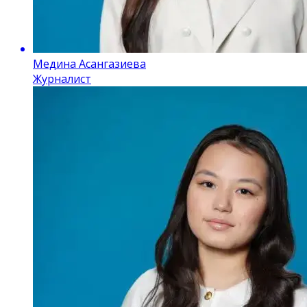
Медина Асангазиева
Журналист