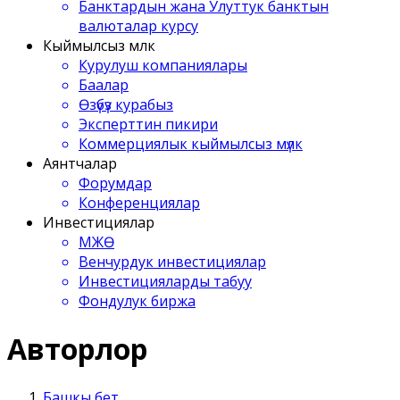
Банктардын жана Улуттук банктын
валюталар курсу
Кыймылсыз мүлк
Курулуш компаниялары
Баалар
Өзүбүз курабыз
Эксперттин пикири
Коммерциялык кыймылсыз мүлк
Аянтчалар
Форумдар
Конференциялар
Инвестициялар
МЖӨ
Венчурдук инвестициялар
Инвестицияларды табуу
Фондулук биржа
Авторлор
Башкы бет