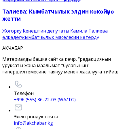
Талиева: Кымбатчылык элдин көкөйүнө
жетти
Жогорку Кеңештин депутаты Камила Талиева
өлкөдөгү кымбатчылык маселесин көтөрдү.
АКЧАБАР
Материалды башка сайтка көчүрүү, “редакциянын
уруксаты жана маалымат “булагынын”
гипершилтемесине таянуу менен жасалууга тийиш
Телефон
+996 (555) 36-22-03 (WA/TG)
Электрондук почта
info@akchabar.kg