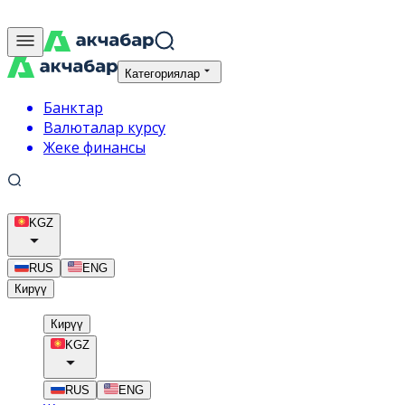
Категориялар
Банктар
Валюталар курсу
Жеке финансы
KGZ
RUS
ENG
Кирүү
Кирүү
KGZ
RUS
ENG