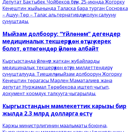
Депутат Бактыбек Чойбеков бүгүн, 25-июнда Жогорку
Кеңештин жыйынында Таласка бара турган Сосновка
– Ашуу-Төр – Талас альтернативдүү жолун салууну
сунуштады.
Мыйзам долбоору: “Үйлөнөм” дегендер
медициналык текшерүүдөн өтүшү керек
болот, өтпөгөндөр үйлөнө албайт
Кыргызстанда үйлөнүп жаткан жубайларды
медициналык текшерүүдөн өтүүгө милдеттендирүү
сунушталууда. Тиешелүү мыйзам долбоорун Жогорку
Кеңештин төрагасы Марлен Маматалиев жана
депутат Нуржамал Төрөбекова иштеп чыгып,
документ коомдук талкууга чыгарылды.
Кыргызстандын мамлекеттик карызы бир
жылда 2.3 млрд долларга өстү
Каржы министрлигинин маалыматы боюнча,