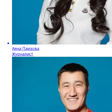
Аяна Паизова
Журналист