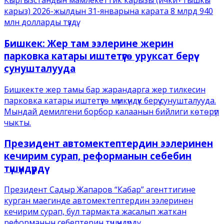
Кыргызстандын мамлекеттик карызы (ички+тышкы
карыз) 2026-жылдын 31-январына карата 8 млрд 940
млн долларды түздү.
Бишкек: Жер там ээлерине жерин
парковка катары иштетүүгө уруксат берүү
сунушталууда
Бишкекте жер тамы бар жарандарга жер тилкесин
парковка катары иштетүүгө мүмкүндүк берүү сунушталууда.
Мындай демилгени борбор калаанын бийлиги көтөрүп
чыкты.
Президент автомектептердин ээлеринен
кечирим сурап, реформанын себебин
түшүндүрдү
Президент Садыр Жапаров “Кабар” агенттигине
курган маегинде автомектептердин ээлеринен
кечирим сурап, бул тармакта жасалып жаткан
реформанын себептерин түшүндүрдү.