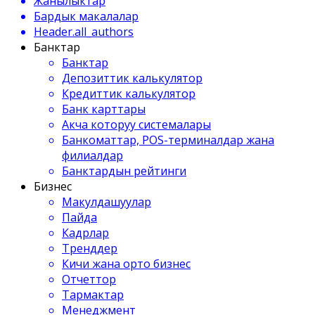
Жанылыктар
Бардык макалалар
Header.all_authors
Банктар
Банктар
Депозиттик калькулятор
Кредиттик калькулятор
Банк карттары
Акча которуу системалары
Банкоматтар, POS-терминалдар жана
филиалдар
Банктардын рейтинги
Бизнес
Макулдашуулар
Пайда
Кадрлар
Тренддер
Кичи жана орто бизнес
Отчеттор
Тармактар
Менеджмент