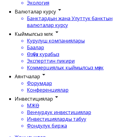
Экология
Валюталар курсу
Банктардын жана Улуттук банктын
валюталар курсу
Кыймылсыз мүлк
Курулуш компаниялары
Баалар
Өзүбүз курабыз
Эксперттин пикири
Коммерциялык кыймылсыз мүлк
Аянтчалар
Форумдар
Конференциялар
Инвестициялар
МЖӨ
Венчурдук инвестициялар
Инвестицияларды табуу
Фондулук биржа