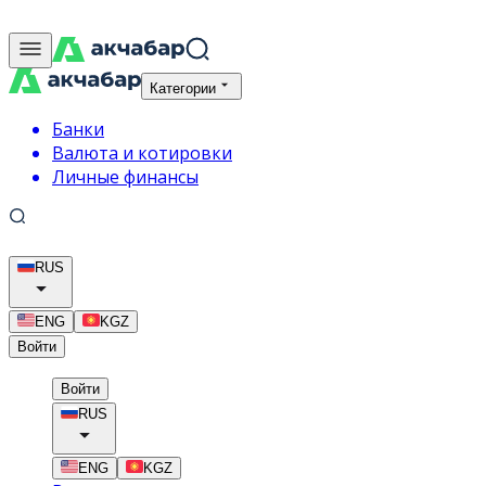
Категории
Банки
Валюта и котировки
Личные финансы
RUS
ENG
KGZ
Войти
Войти
RUS
ENG
KGZ