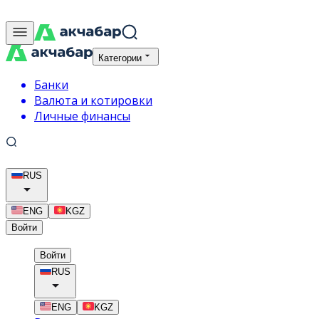
Категории
Банки
Валюта и котировки
Личные финансы
RUS
ENG
KGZ
Войти
Войти
RUS
ENG
KGZ