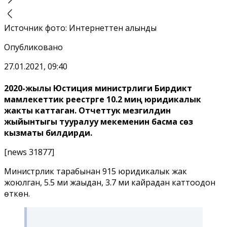
Источник фото
:
Интернеттен алынды
Опубликовано
27.01.2021, 09:40
2020-жылы Юстиция министрлиги Бирдиктүү
мамлекеттик реестрге 10.2 миң юридикалык
жакты каттаган. Отчеттук мезгилдин
жыйынтыгы тууралуу мекеменин басма сөз
кызматы билдирди.
[news 31877]
Министрлик тарабынан 915 юридикалык жак
жоюлган, 5.5 миң жаңыдан, 3.7 миң кайрадан каттоодон
өткөн.