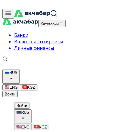
Категории
Банки
Валюта и котировки
Личные финансы
RUS
ENG
KGZ
Войти
Войти
RUS
ENG
KGZ