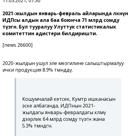
11.03.2021, 07:30
2021-жылдын январь-февраль айларында өлкөнүн
ИДПсы алдын ала баа боюнча 71 млрд сомду
түзгөн. Бул тууралуу Улуттук статистикалык
комитеттин адистери билдиришти.
[news 26600]
2020-жылдын ушул эле мезгилине салыштырмалуу
ички продукция 8.9% төмөндөдү.
Кошумчалай кетсек, Кумтөр ишканасын
эске албаганда, ИДПнын 2021-
жылдагы январь-февралдагы көлөмү
дээрлик 64 млрд сомду түзгөн жана
5.3% төмөндөгөн.