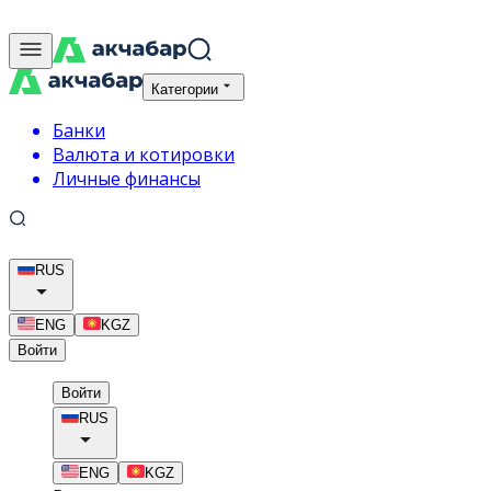
Категории
Банки
Валюта и котировки
Личные финансы
RUS
ENG
KGZ
Войти
Войти
RUS
ENG
KGZ