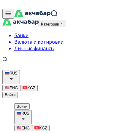
Категории
Банки
Валюта и котировки
Личные финансы
RUS
ENG
KGZ
Войти
Войти
RUS
ENG
KGZ