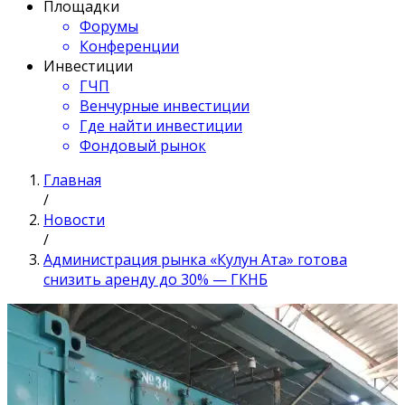
Площадки
Форумы
Конференции
Инвестиции
ГЧП
Венчурные инвестиции
Где найти инвестиции
Фондовый рынок
Главная
/
Новости
/
Администрация рынка «Кулун Ата» готова
снизить аренду до 30% — ГКНБ