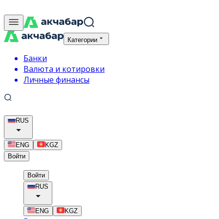
Категории
Банки
Валюта и котировки
Личные финансы
RUS
ENG
KGZ
Войти
Войти
RUS
ENG
KGZ