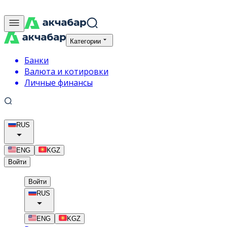
Категории
Банки
Валюта и котировки
Личные финансы
RUS
ENG
KGZ
Войти
Войти
RUS
ENG
KGZ