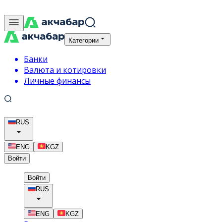
Категории
Банки
Валюта и котировки
Личные финансы
RUS
ENG
KGZ
Войти
Войти
RUS
ENG
KGZ