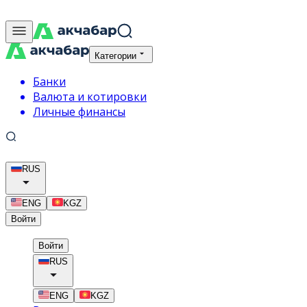
Категории
Банки
Валюта и котировки
Личные финансы
RUS
ENG
KGZ
Войти
Войти
RUS
ENG
KGZ