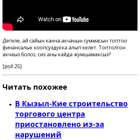
Дегеле, ай сайын канча акчанын суммасын топтоо
финансалык коопсуздукка алып келет. Топтолгон
акчаңыз болсо, сиз аны кайда жумшамаксыз?
[poll 25]
Читать похожее
В Кызыл-Кие строительство
торгового центра
приостановлено из-за
нарушений