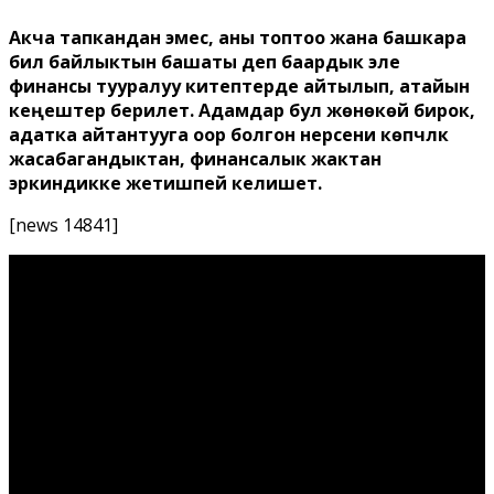
Акча тапкандан эмес, аны топтоо жана башкара
билүү байлыктын башаты деп баардык эле
финансы тууралуу китептерде айтылып, атайын
кеңештер берилет. Адамдар бул жөнөкөй бирок,
адатка айтантууга оор болгон нерсени көпчүлүк
жасабагандыктан, финансалык жактан
эркиндикке жетишпей келишет.
[news 14841]