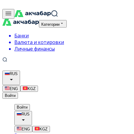
Категории
Банки
Валюта и котировки
Личные финансы
RUS
ENG
KGZ
Войти
Войти
RUS
ENG
KGZ