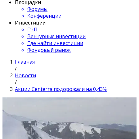
Площадки
Форумы
Конференции
Инвестиции
ГЧП
Венчурные инвестиции
Где найти инвестиции
Фондовый рынок
Главная
/
Новости
/
Акции Centerra подорожали на 0,43%