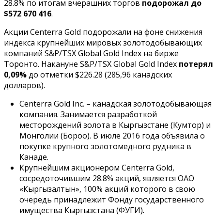
28.8% по итогам вчерашних торгов
подорожал до
$572 670 416
.
Акции Centerra Gold подорожали на фоне снижения
индекса крупнейших мировых золотодобывающих
компаний S&P/TSX Global Gold Index на бирже
Торонто. Накануне S&P/TSX Global Gold Index
потерял
0,09%
до отметки $226.28 (285,96 канадских
долларов).
Centerra Gold Inc. – канадская золотодобывающая
компания. Занимается разработкой
месторождений золота в Кыргызстане (Кумтор) и
Монголии (Бороо). В июле 2016 года объявила о
покупке крупного золотомедного рудника в
Канаде.
Крупнейшим акционером Centerra Gold,
сосредоточившим 28.8% акций, является ОАО
«Кыргызалтын», 100% акций которого в свою
очередь принадлежит Фонду государственного
имущества Кыргызстана (ФУГИ).