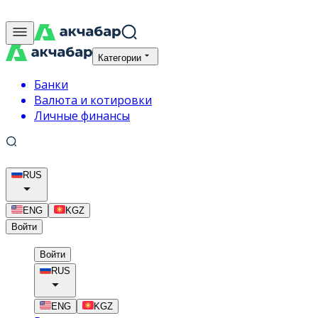
Категории
Банки
Валюта и котировки
Личные финансы
RUS
ENG
KGZ
Войти
Войти
RUS
ENG
KGZ