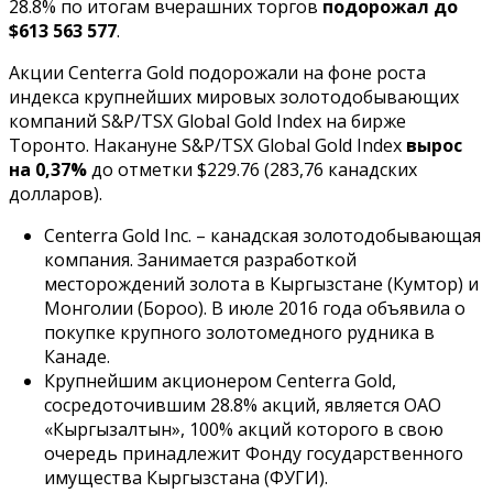
28.8% по итогам вчерашних торгов
подорожал до
$613 563 577
.
Акции Centerra Gold подорожали на фоне роста
индекса крупнейших мировых золотодобывающих
компаний S&P/TSX Global Gold Index на бирже
Торонто. Накануне S&P/TSX Global Gold Index
вырос
на 0,37%
до отметки $229.76 (283,76 канадских
долларов).
Centerra Gold Inc. – канадская золотодобывающая
компания. Занимается разработкой
месторождений золота в Кыргызстане (Кумтор) и
Монголии (Бороо). В июле 2016 года объявила о
покупке крупного золотомедного рудника в
Канаде.
Крупнейшим акционером Centerra Gold,
сосредоточившим 28.8% акций, является ОАО
«Кыргызалтын», 100% акций которого в свою
очередь принадлежит Фонду государственного
имущества Кыргызстана (ФУГИ).