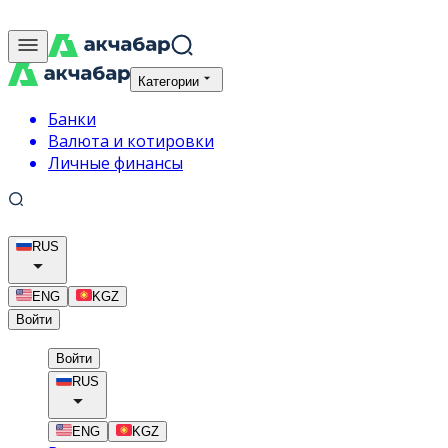
Категории
Банки
Валюта и котировки
Личные финансы
RUS
ENG
KGZ
Войти
Войти
RUS
ENG
KGZ