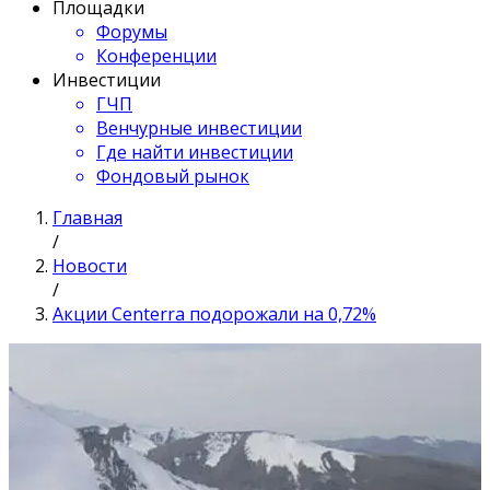
Площадки
Форумы
Конференции
Инвестиции
ГЧП
Венчурные инвестиции
Где найти инвестиции
Фондовый рынок
Главная
/
Новости
/
Акции Centerra подорожали на 0,72%