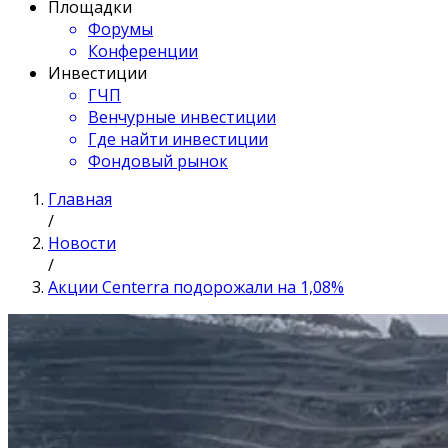
Площадки
Форумы
Конференции
Инвестиции
ГЧП
Венчурные инвестиции
Где найти инвестиции
Фондовый рынок
Главная
/
Новости
/
Акции Centerra подорожали на 1,08%