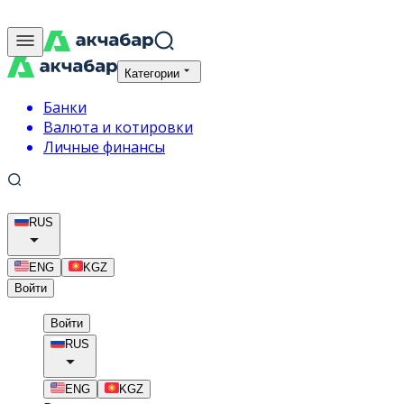
Категории
Банки
Валюта и котировки
Личные финансы
RUS
ENG
KGZ
Войти
Войти
RUS
ENG
KGZ