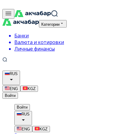
Категории
Банки
Валюта и котировки
Личные финансы
RUS
ENG
KGZ
Войти
Войти
RUS
ENG
KGZ