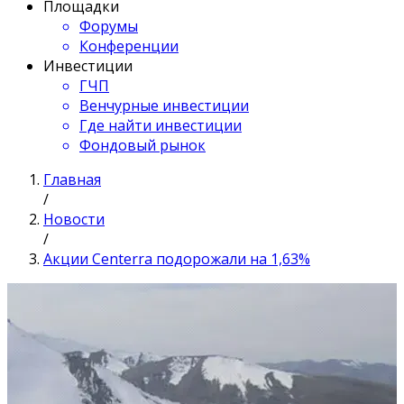
Площадки
Форумы
Конференции
Инвестиции
ГЧП
Венчурные инвестиции
Где найти инвестиции
Фондовый рынок
Главная
/
Новости
/
Акции Centerra подорожали на 1,63%