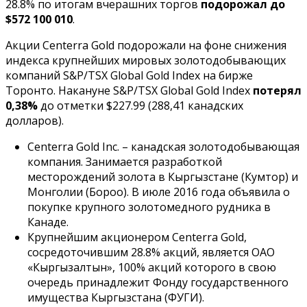
28.8% по итогам вчерашних торгов
подорожал до
$572 100 010
.
Акции Centerra Gold подорожали на фоне снижения
индекса крупнейших мировых золотодобывающих
компаний S&P/TSX Global Gold Index на бирже
Торонто. Накануне S&P/TSX Global Gold Index
потерял
0,38%
до отметки $227.99 (288,41 канадских
долларов).
Centerra Gold Inc. – канадская золотодобывающая
компания. Занимается разработкой
месторождений золота в Кыргызстане (Кумтор) и
Монголии (Бороо). В июле 2016 года объявила о
покупке крупного золотомедного рудника в
Канаде.
Крупнейшим акционером Centerra Gold,
сосредоточившим 28.8% акций, является ОАО
«Кыргызалтын», 100% акций которого в свою
очередь принадлежит Фонду государственного
имущества Кыргызстана (ФУГИ).