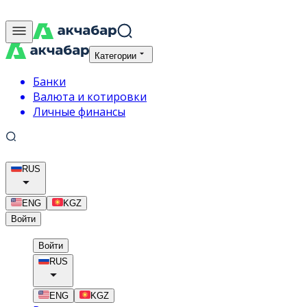
Категории
Банки
Валюта и котировки
Личные финансы
RUS
ENG
KGZ
Войти
Войти
RUS
ENG
KGZ