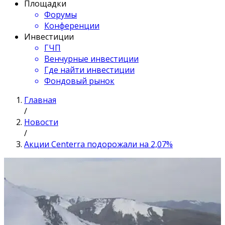
Площадки
Форумы
Конференции
Инвестиции
ГЧП
Венчурные инвестиции
Где найти инвестиции
Фондовый рынок
Главная
/
Новости
/
Акции Centerra подорожали на 2,07%