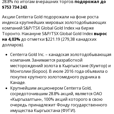
28.8% по итогам вчерашних торгов
подорожал до
$753 734 243
.
Акции Centerra Gold подорожали на фоне роста
индекса крупнейших мировых золотодобывающих
компаний S&P/TSX Global Gold Index на бирже
Торонто. Накануне S&P/TSX Global Gold Index
вырос
на 4,03%
до отметки $221.19 (279,38 канадских
долларов).
Centerra Gold Inc. – канадская золотодобывающая
компания. Занимается разработкой
месторождений золота в Кыргызстане (Кумтор) и
Монголии (Бороо). В июле 2016 года объявила о
покупке крупного золотомедного рудника в
Канаде.
Крупнейшим акционером Centerra Gold,
сосредоточившим 28.8% акций, является ОАО
«Кыргызалтын», 100% акций которого в свою
очередь принадлежит Фонду государственного
имущества Кыргызстана (ФУГИ).