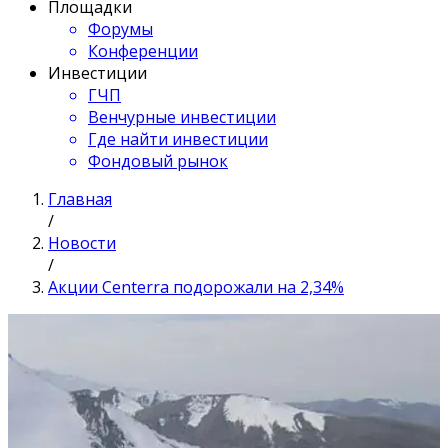
Площадки
Форумы
Конференции
Инвестиции
ГЧП
Венчурные инвестиции
Где найти инвестиции
Фондовый рынок
Главная
/
Новости
/
Акции Centerra подорожали на 2,34%