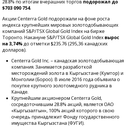
28.8% по итогам вчерашних торгов
подорожал до
$703 090 754
.
Акции Centerra Gold подорожали на фоне роста
индекса крупнейших мировых золотодобывающих
компаний S&P/TSX Global Gold Index на бирже
Торонто. Накануне S&P/TSX Global Gold Index
вырос
на 3,74%
до отметки $235.76 (295,36 канадских
долларов).
Centerra Gold Inc. – канадская золотодобывающая
компания. Занимается разработкой
месторождений золота в Кыргызстане (Кумтор) и
Монголии (Бороо). В июле 2016 года объявила о
покупке крупного золотомедного рудника в
Канаде.
Крупнейшим акционером Centerra Gold,
сосредоточившим 28.8% акций, является ОАО
«Кыргызалтын», 100% акций которого в свою
очередь принадлежит Фонду государственного
имущества Кыргызстана (ФУГИ).