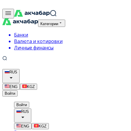
Категории
Банки
Валюта и котировки
Личные финансы
RUS
ENG
KGZ
Войти
Войти
RUS
ENG
KGZ