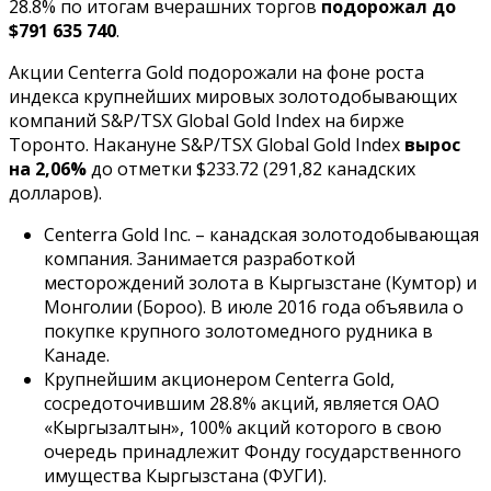
28.8% по итогам вчерашних торгов
подорожал до
$791 635 740
.
Акции Centerra Gold подорожали на фоне роста
индекса крупнейших мировых золотодобывающих
компаний S&P/TSX Global Gold Index на бирже
Торонто. Накануне S&P/TSX Global Gold Index
вырос
на 2,06%
до отметки $233.72 (291,82 канадских
долларов).
Centerra Gold Inc. – канадская золотодобывающая
компания. Занимается разработкой
месторождений золота в Кыргызстане (Кумтор) и
Монголии (Бороо). В июле 2016 года объявила о
покупке крупного золотомедного рудника в
Канаде.
Крупнейшим акционером Centerra Gold,
сосредоточившим 28.8% акций, является ОАО
«Кыргызалтын», 100% акций которого в свою
очередь принадлежит Фонду государственного
имущества Кыргызстана (ФУГИ).