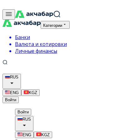
Категории
Банки
Валюта и котировки
Личные финансы
RUS
ENG
KGZ
Войти
Войти
RUS
ENG
KGZ