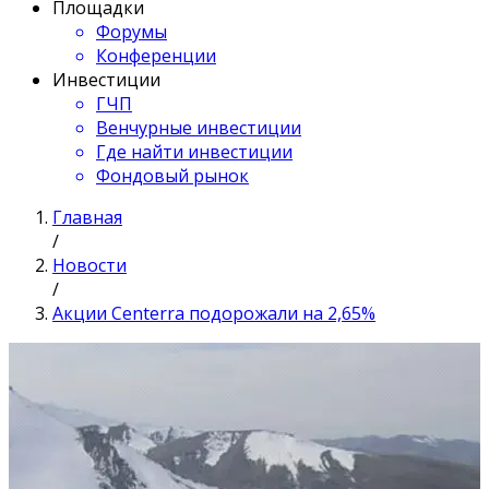
Площадки
Форумы
Конференции
Инвестиции
ГЧП
Венчурные инвестиции
Где найти инвестиции
Фондовый рынок
Главная
/
Новости
/
Акции Centerra подорожали на 2,65%