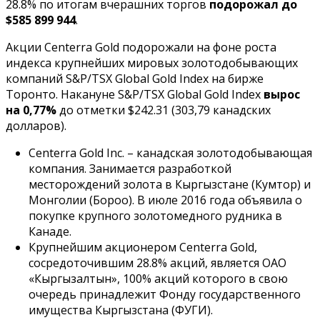
28.8% по итогам вчерашних торгов
подорожал до
$585 899 944
.
Акции Centerra Gold подорожали на фоне роста
индекса крупнейших мировых золотодобывающих
компаний S&P/TSX Global Gold Index на бирже
Торонто. Накануне S&P/TSX Global Gold Index
вырос
на 0,77%
до отметки $242.31 (303,79 канадских
долларов).
Centerra Gold Inc. – канадская золотодобывающая
компания. Занимается разработкой
месторождений золота в Кыргызстане (Кумтор) и
Монголии (Бороо). В июле 2016 года объявила о
покупке крупного золотомедного рудника в
Канаде.
Крупнейшим акционером Centerra Gold,
сосредоточившим 28.8% акций, является ОАО
«Кыргызалтын», 100% акций которого в свою
очередь принадлежит Фонду государственного
имущества Кыргызстана (ФУГИ).