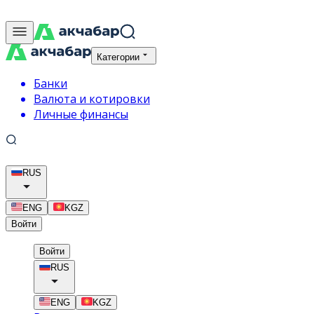
Категории
Банки
Валюта и котировки
Личные финансы
RUS
ENG
KGZ
Войти
Войти
RUS
ENG
KGZ