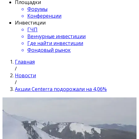
Площадки
Форумы
Конференции
Инвестиции
ГЧП
Венчурные инвестиции
Где найти инвестиции
Фондовый рынок
Главная
/
Новости
/
Акции Centerra подорожали на 4,06%