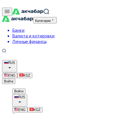
Категории
Банки
Валюта и котировки
Личные финансы
RUS
ENG
KGZ
Войти
Войти
RUS
ENG
KGZ