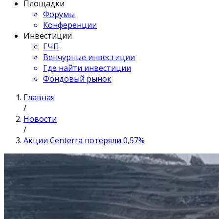
Площадки
Форумы
Конференции
Инвестиции
ГЧП
Венчурные инвестиции
Где найти инвестиции
Фондовый рынок
Главная
/
Новости
/
Акции Centerra потеряли 0,57%