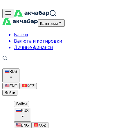
Категории
Банки
Валюта и котировки
Личные финансы
RUS
ENG
KGZ
Войти
Войти
RUS
ENG
KGZ