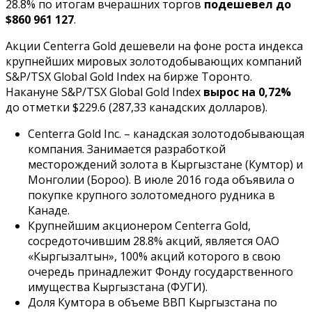
28.8% по итогам вчерашних торгов
подешевел до
$860 961 127
.
Акции Centerra Gold дешевели на фоне роста индекса
крупнейших мировых золотодобывающих компаний
S&P/TSX Global Gold Index на бирже Торонто.
Накануне S&P/TSX Global Gold Index
вырос на 0,72%
до отметки $229.6 (287,33 канадских долларов).
Centerra Gold Inc. – канадская золотодобывающая
компания. Занимается разработкой
месторождений золота в Кыргызстане (Кумтор) и
Монголии (Бороо). В июле 2016 года объявила о
покупке крупного золотомедного рудника в
Канаде.
Крупнейшим акционером Centerra Gold,
сосредоточившим 28.8% акций, является ОАО
«Кыргызалтын», 100% акций которого в свою
очередь принадлежит Фонду государственного
имущества Кыргызстана (ФУГИ).
Доля Кумтора в объеме ВВП Кыргызстана по