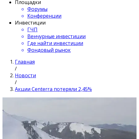
Площадки
Форумы
Конференции
Инвестиции
ГЧП
Венчурные инвестиции
Где найти инвестиции
Фондовый рынок
Главная
/
Новости
/
Акции Centerra потеряли 2,45%