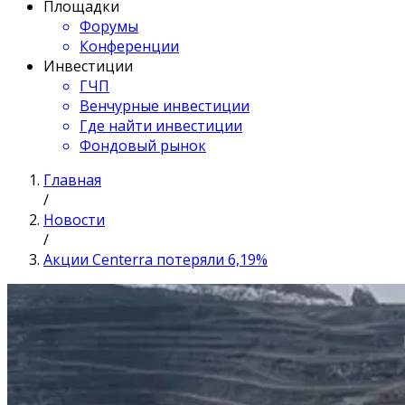
Площадки
Форумы
Конференции
Инвестиции
ГЧП
Венчурные инвестиции
Где найти инвестиции
Фондовый рынок
Главная
/
Новости
/
Акции Centerra потеряли 6,19%