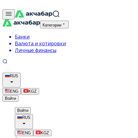
Категории
Банки
Валюта и котировки
Личные финансы
RUS
ENG
KGZ
Войти
Войти
RUS
ENG
KGZ