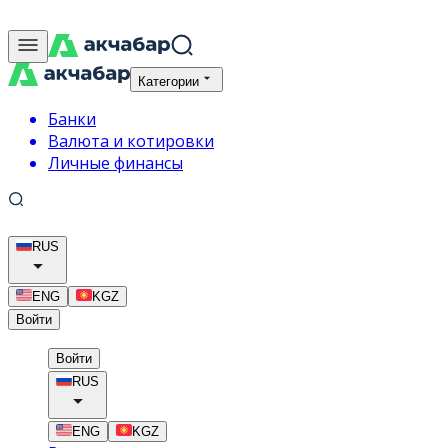
Категории
Банки
Валюта и котировки
Личные финансы
RUS
ENG
KGZ
Войти
Войти
RUS
ENG
KGZ