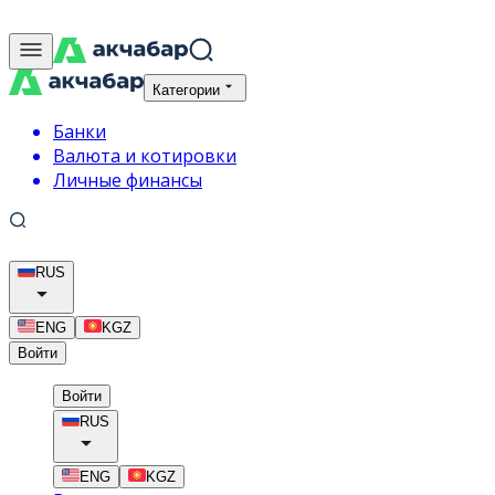
Категории
Банки
Валюта и котировки
Личные финансы
RUS
ENG
KGZ
Войти
Войти
RUS
ENG
KGZ