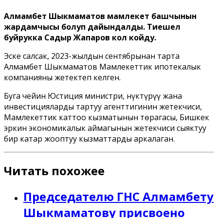
Алмамбет Шыкмаматов мамлекет башчынын
жардамчысы болуп дайындалды. Тиешелүү
буйрукка Садыр Жапаров кол койду.
Эске салсак, 2023-жылдын сентябрынан тарта
Алмамбет Шыкмаматов Мамлекеттик ипотекалык
компанияны жетектеп келген.
Буга чейин Юстиция министри, Өнүктүрүү жана
инвестицияларды тартуу агенттигинин жетекчиси,
Мамлекеттик каттоо кызматынын төрагасы, Бишкек
эркин экономикалык аймагынын жетекчиси сыяктуу
бир катар жооптуу кызматтарды аркалаган.
Читать похожее
Председателю ГНС Алмамбету
Шыкмаматову присвоено