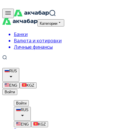
Категории
Банки
Валюта и котировки
Личные финансы
RUS
ENG
KGZ
Войти
Войти
RUS
ENG
KGZ