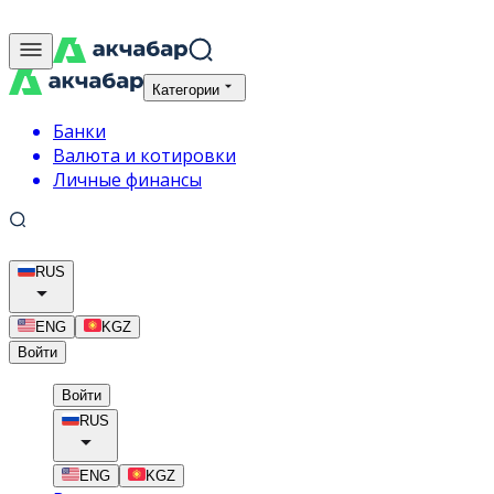
Категории
Банки
Валюта и котировки
Личные финансы
RUS
ENG
KGZ
Войти
Войти
RUS
ENG
KGZ