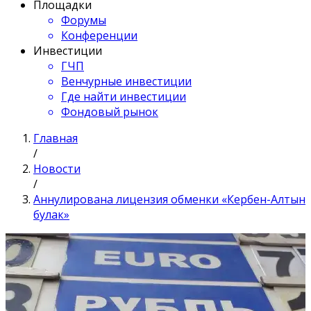
Площадки
Форумы
Конференции
Инвестиции
ГЧП
Венчурные инвестиции
Где найти инвестиции
Фондовый рынок
Главная
/
Новости
/
Аннулирована лицензия обменки «Кербен-Алтын
булак»