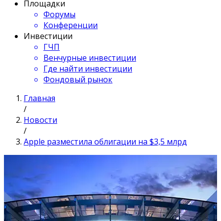
Площадки
Форумы
Конференции
Инвестиции
ГЧП
Венчурные инвестиции
Где найти инвестиции
Фондовый рынок
Главная
/
Новости
/
Apple разместила облигации на $3,5 млрд