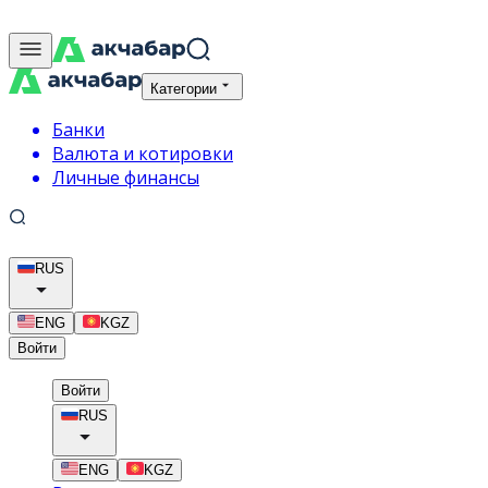
Категории
Банки
Валюта и котировки
Личные финансы
RUS
ENG
KGZ
Войти
Войти
RUS
ENG
KGZ