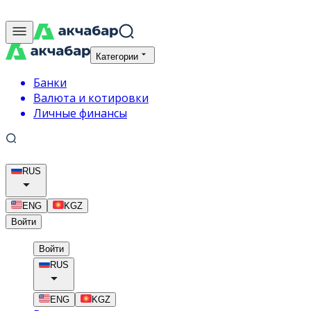
Категории
Банки
Валюта и котировки
Личные финансы
RUS
ENG
KGZ
Войти
Войти
RUS
ENG
KGZ