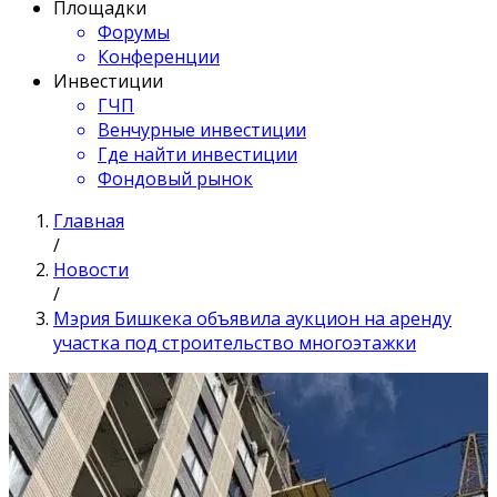
Площадки
Форумы
Конференции
Инвестиции
ГЧП
Венчурные инвестиции
Где найти инвестиции
Фондовый рынок
Главная
/
Новости
/
Мэрия Бишкека объявила аукцион на аренду
участка под строительство многоэтажки