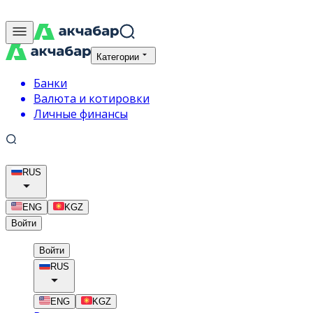
Категории
Банки
Валюта и котировки
Личные финансы
RUS
ENG
KGZ
Войти
Войти
RUS
ENG
KGZ