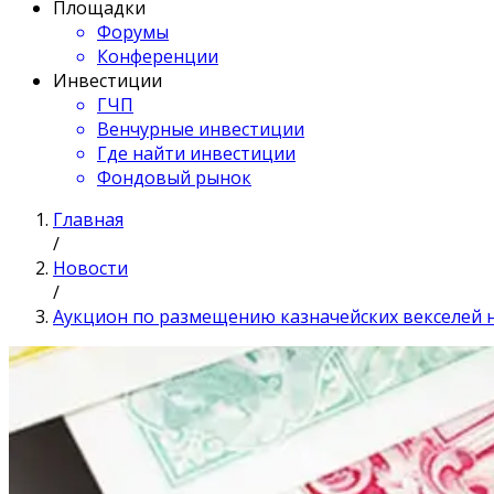
Площадки
Форумы
Конференции
Инвестиции
ГЧП
Венчурные инвестиции
Где найти инвестиции
Фондовый рынок
Главная
/
Новости
/
Аукцион по размещению казначейских векселей н