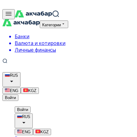
Категории
Банки
Валюта и котировки
Личные финансы
RUS
ENG
KGZ
Войти
Войти
RUS
ENG
KGZ